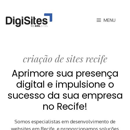
Pular
para
MENU
o
conteúdo
criação de sites recife
Aprimore sua presença
digital e impulsione o
sucesso da sua empresa
no Recife!
Somos especialistas em desenvolvimento de
websites em Recife, e proporcionamos soluções